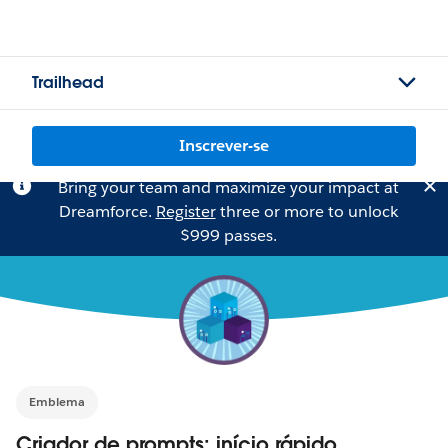
Trailhead
Inscrever-se
Bring your team and maximize your impact at
Dreamforce.
Register
three or more to unlock
$999 passes.
Emblema
Criador de prompts: início rápido