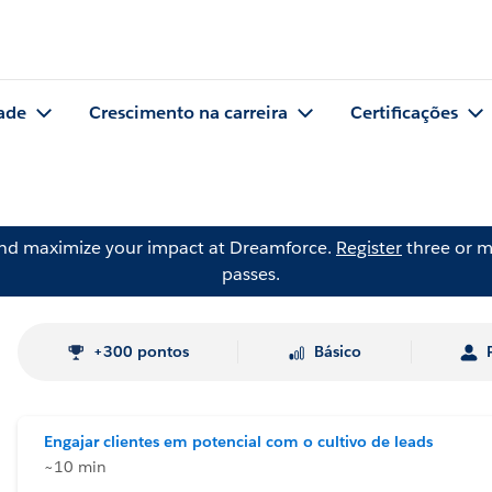
ade
Crescimento na carreira
Certificações
and maximize your impact at Dreamforce.
Register
three or m
passes.
+300 pontos
Básico
Engajar clientes em potencial com o cultivo de leads
~10 min