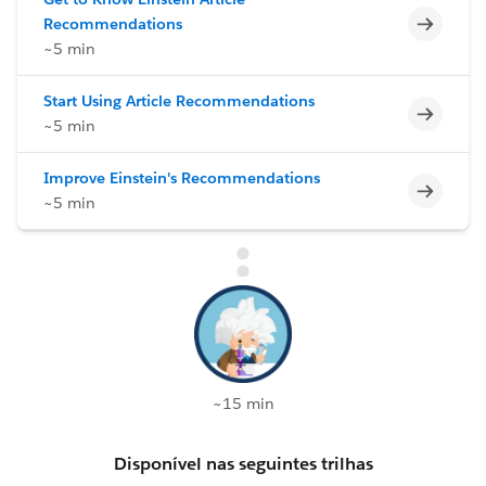
Incomp
Recommendations
~5 min
Start Using Article Recommendations
Incomp
~5 min
Improve Einstein's Recommendations
Incomp
~5 min
~15 min
Disponível nas seguintes trilhas