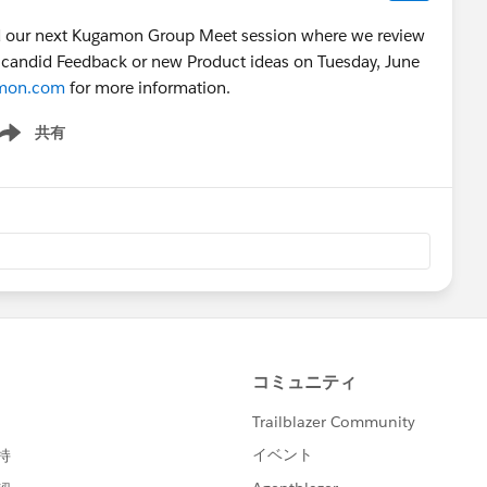
end our next Kugamon Group Meet session where we review
r candid Feedback or new Product ideas on Tuesday, June
mon.com
for more information.
共有
ow menu