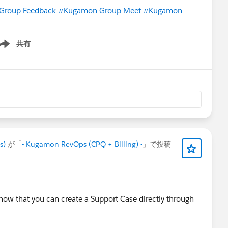
Group Feedback
#Kugamon Group Meet
#Kugamon
共有
ow menu
s)
が「
- Kugamon RevOps (CPQ + Billing) -
」で投稿
ow that you can create a Support Case directly through