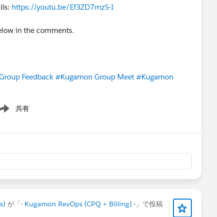
ils:
https://youtu.be/Ef3ZD7mzS-I
below in the comments.
Group Feedback
#Kugamon Group Meet
#Kugamon
共有
ow menu
s)
が「
- Kugamon RevOps (CPQ + Billing) -
」で投稿