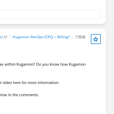
s)
が「
- Kugamon RevOps (CPQ + Billing) -
」で投稿
g Types within Kugamon? Do you know how Kugamon
al video here for more information:
below in the comments.