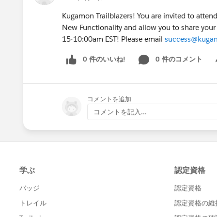
Kugamon Trailblazers! You are invited to att
New Functionality and allow you to share you
15⋅10:00am EST! Please email
success@kuga
0 件のいいね!
0 件のコメント
Sh
コメントを追加
コメントを記入...