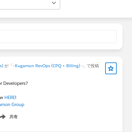
s)
が「
- Kugamon RevOps (CPQ + Billing) -
」で投稿
or Developers?
iew
HERE
!
amon Group
共有
ow menu