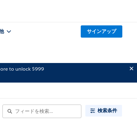
他
サインアップ
ore to unlock $999
検索条件