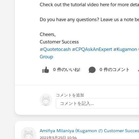
Check out the tutorial video here for more deta
Do you have any questions? Leave us a note 
Cheers,
Customer Success
#Quotetocash
#CPQAskAnExpert
#Kugamon 
Group
0 件のいいね!
0 件のコメント
Sh
コメントを追加
コメントを記入...
Amiñya Milaniya (Kugamon の Customer Succes
2021年5月25日 10:54