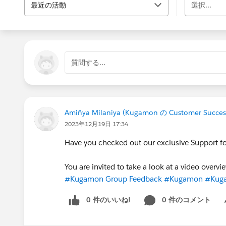
最近の活動
選択...
質問する...
Amiñya Milaniya (Kugamon の Customer Succes
2023年12月19日 17:34
Have you checked out our exclusive Support f
You are invited to take a look at a video overv
#Kugamon Group Feedback
#Kugamon
#Kug
0 件のいいね!
0 件のコメント
Sh