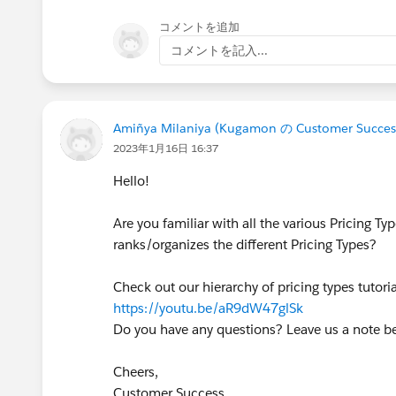
コメントを追加
コメントを記入...
Amiñya Milaniya (Kugamon の Customer Succes
2023年1月16日 16:37
Hello!
Are you familiar with all the various Pricin
ranks/organizes the different Pricing Types?
Check out our hierarchy of pricing types tutori
https://youtu.be/aR9dW47glSk
Do you have any questions? Leave us a note 
Cheers,
Customer Success