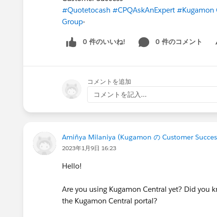
#Quotetocash
#CPQAskAnExpert
#Kugamon 
Group
-
0 件のいいね!
0 件のコメント
Sh
コメントを追加
コメントを記入...
Amiñya Milaniya (Kugamon の Customer Succes
2023年1月9日 16:23
Hello!
Are you using Kugamon Central yet? Did you kn
the Kugamon Central portal?