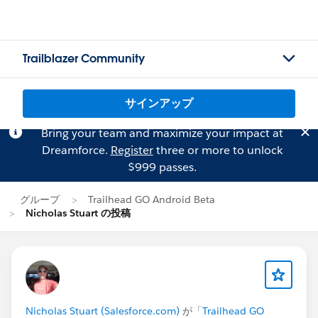
Trailblazer Community
サインアップ
Bring your team and maximize your impact at
Dreamforce.
Register
three or more to unlock
$999 passes.
グループ
Trailhead GO Android Beta
Nicholas Stuart の投稿
Nicholas Stuart (Salesforce.com)
が「
Trailhead GO