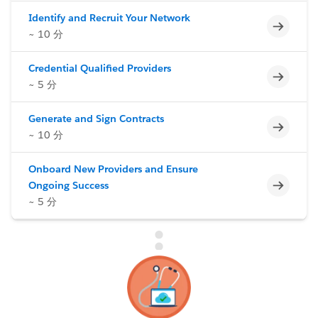
Identify and Recruit Your Network
未完了
~ 10 分
Credential Qualified Providers
未完了
~ 5 分
Generate and Sign Contracts
未完了
~ 10 分
Onboard New Providers and Ensure
未完了
Ongoing Success
~ 5 分