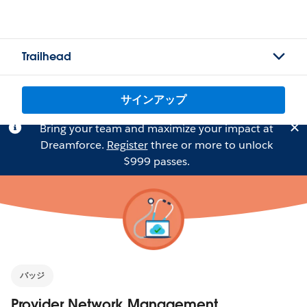
Trailhead
サインアップ
Bring your team and maximize your impact at
Dreamforce.
Register
three or more to unlock
$999 passes.
バッジ
Provider Network Management