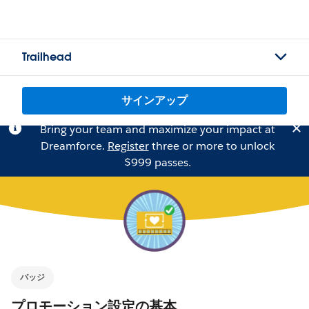
Trailhead
サインアップ
Bring your team and maximize your impact at
Dreamforce.
Register
three or more to unlock
$999 passes.
バッジ
プロモーション設定の基本