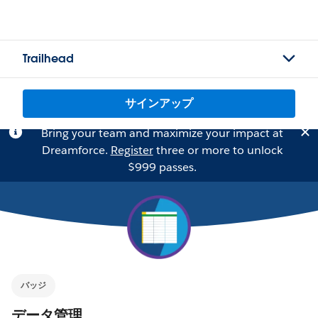
Trailhead
サインアップ
Bring your team and maximize your impact at
Dreamforce.
Register
three or more to unlock
$999 passes.
バッジ
データ管理