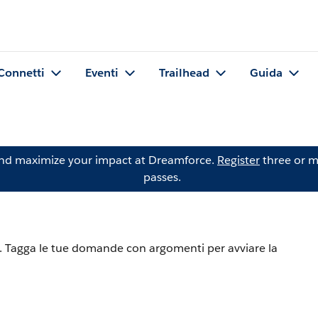
Connetti
Eventi
Trailhead
Guida
and maximize your impact at Dreamforce.
Register
three or m
passes.
a. Tagga le tue domande con argomenti per avviare la