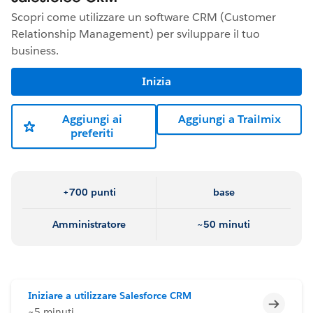
Scopri come utilizzare un software CRM (Customer
Relationship Management) per sviluppare il tuo
business.
Inizia
Aggiungi ai
Aggiungi a Trailmix
preferiti
+700 punti
base
Amministratore
~50 minuti
Iniziare a utilizzare Salesforce CRM
Incomp
~5 minuti