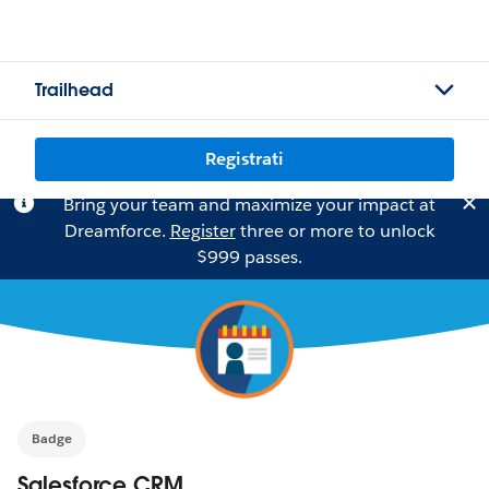
Trailhead
Registrati
Bring your team and maximize your impact at
Dreamforce.
Register
three or more to unlock
$999 passes.
Badge
Salesforce CRM