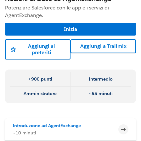
Potenziare Salesforce con le app e i servizi di
AgentExchange.
Inizia
Aggiungi ai
Aggiungi a Trailmix
preferiti
+900 punti
Intermedio
Amministratore
~55 minuti
Introduzione ad AgentExchange
Incomp
~10 minuti