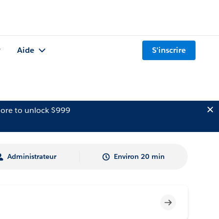
Aide
S'inscrire
ore to unlock $999
Administrateur
Environ 20 min
Incomplet