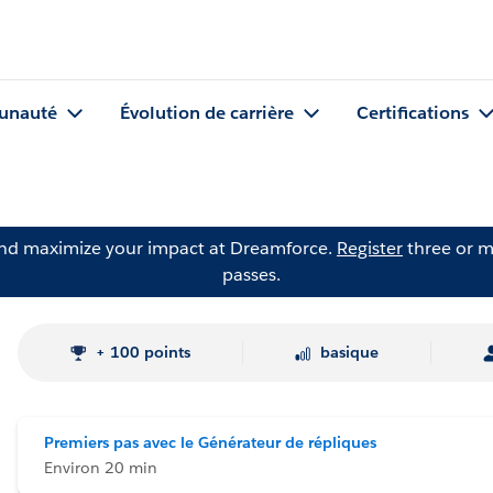
nauté
Évolution de carrière
Certifications
and maximize your impact at Dreamforce.
Register
three or m
passes.
+ 100 points
basique
Premiers pas avec le Générateur de répliques
Environ 20 min