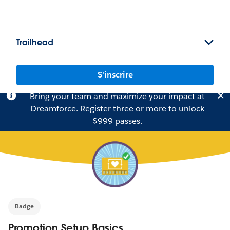
Trailhead
S'inscrire
Bring your team and maximize your impact at
Dreamforce.
Register
three or more to unlock
$999 passes.
Badge
Promotion Setup Basics