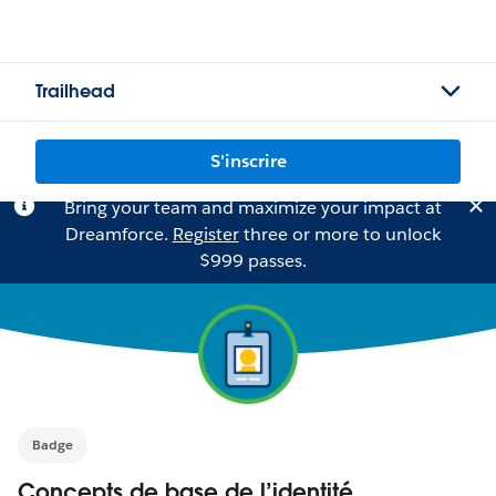
Trailhead
S'inscrire
Bring your team and maximize your impact at
Dreamforce.
Register
three or more to unlock
$999 passes.
Badge
Concepts de base de l’identité