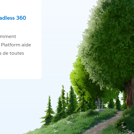
adless 360
omment
 Platform aide
s de toutes