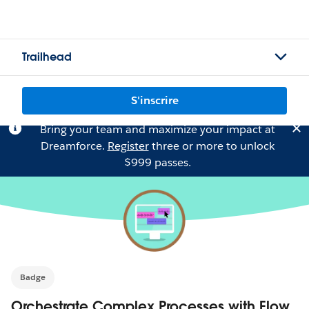
Trailhead
S'inscrire
Bring your team and maximize your impact at
Dreamforce.
Register
three or more to unlock
$999 passes.
Badge
Orchestrate Complex Processes with Flow