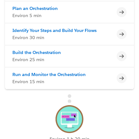
Plan an Orchestration
Incomp
Environ 5 min
Identify Your Steps and Build Your Flows
Incomp
Environ 30 min
Build the Orchestration
Incomp
Environ 25 min
Run and Monitor the Orchestration
Incomp
Environ 15 min