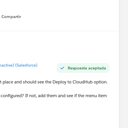
Compartir
Show menu
ctive) (Salesforce)
Respuesta aceptada
ht place and should see the Deploy to CloudHub option.
configured? If not, add them and see if the menu item