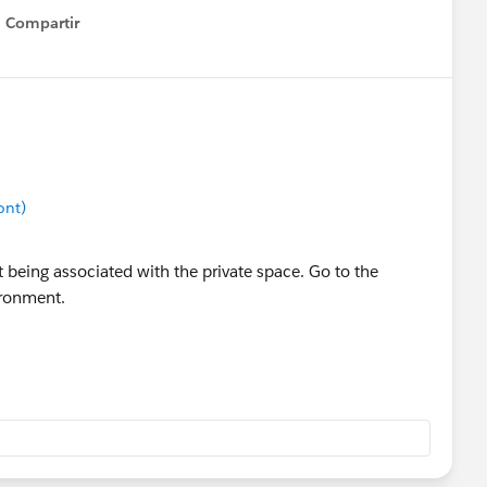
Compartir
Show menu
ont)
t being associated with the private space. Go to the
ironment.