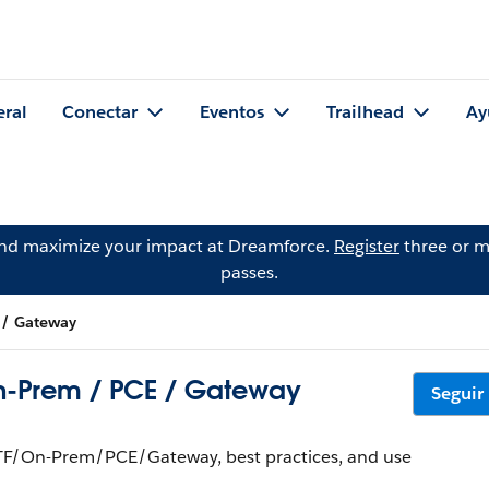
eral
Conectar
Eventos
Trailhead
Ay
and maximize your impact at Dreamforce.
Register
three or m
passes.
 / Gateway
On-Prem / PCE / Gateway
Seguir
F/On-Prem/PCE/Gateway, best practices, and use