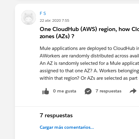
F S
22 abr. 2020 7:55
One CloudHub (AWS) region, how Clou
zones (AZs) ?
Mule applications are deployed to CloudHub i
AWorkers are randomly distributed across avail
An AZ is randomly selected for a Mule applicat
assigned to that one AZ? A. Workers belonging
within that region? Or AZs are selected as par
0 me gusta
7 respuestas
7 respuestas
Cargar más comentarios...