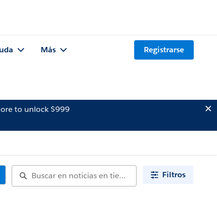
uda
Más
Registrarse
ore to unlock $999
Filtros