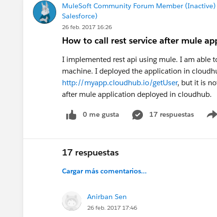
MuleSoft Community Forum Member (Inactive)
Salesforce)
26 feb. 2017 16:26
How to call rest service after mule a
I implemented rest api using mule. I am able to
machine. I deployed the application in cloudh
http://myapp.cloudhub.io/getUser
, but it is 
after mule application deployed in cloudhub.
0 me gusta
17 respuestas
17 respuestas
Cargar más comentarios...
Anirban Sen
26 feb. 2017 17:46