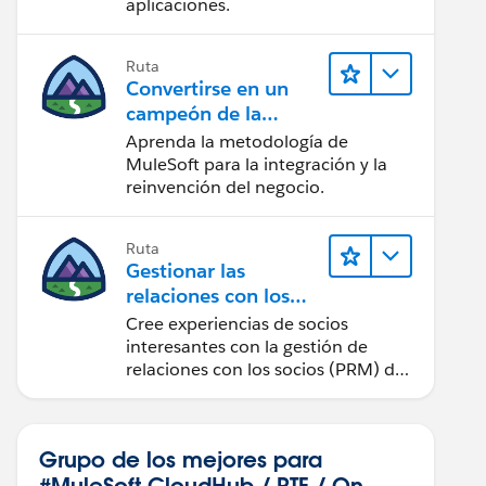
aplicaciones.
Ruta
Convertirse en un
campeón de la
integración
Aprenda la metodología de
MuleSoft para la integración y la
reinvención del negocio.
Ruta
Gestionar las
relaciones con los
socios con Sales
Cree experiencias de socios
Cloud PRM
interesantes con la gestión de
relaciones con los socios (PRM) de
Sales Cloud.
Grupo de los mejores para
#MuleSoft CloudHub / RTF / On-