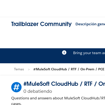
Trailblazer Community
Descripción gen
Bring your team 
Temas
#MuleSoft CloudHub / RTF / On-Prem / PCE
#MuleSoft CloudHub / RTF / 
0 debatiendo
Questions and answers about MuleSoft CloudHub/RT
cases.