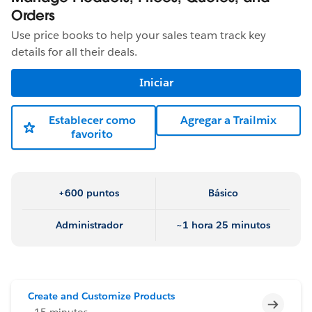
Orders
Use price books to help your sales team track key
details for all their deals.
Iniciar
Establecer como
Agregar a Trailmix
favorito
+600 puntos
Básico
Administrador
~1 hora 25 minutos
Create and Customize Products
Incomp
~15 minutos