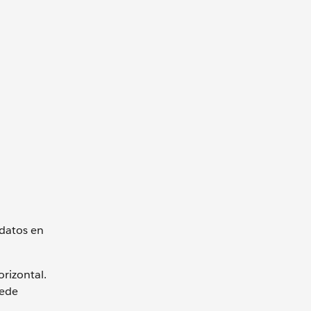
 datos en
rizontal.
uede