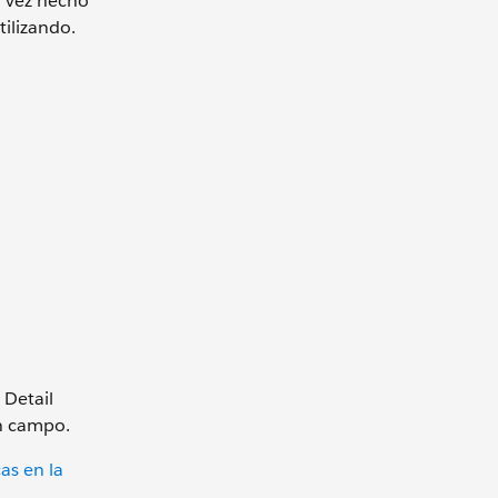
 vez hecho
tilizando.
 Detail
un campo.
as en la