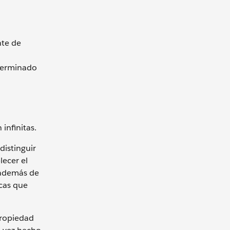
nte de
eterminado
infinitas.
distinguir
lecer el
, además de
rcas que
propiedad