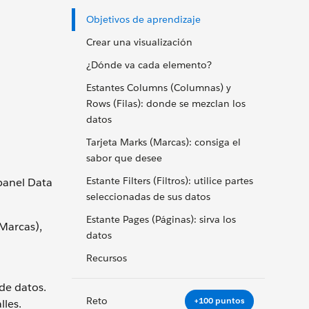
Objetivos de aprendizaje
Crear una visualización
¿Dónde va cada elemento?
Estantes Columns (Columnas) y
Rows (Filas): donde se mezclan los
datos
Tarjeta Marks (Marcas): consiga el
sabor que desee
a
Estante Filters (Filtros): utilice partes
 panel Data
seleccionadas de sus datos
Estante Pages (Páginas): sirva los
(Marcas),
datos
Recursos
 de datos.
Reto
+100 puntos
lles.