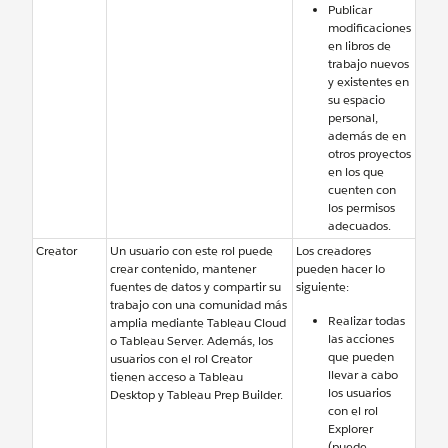
Publicar
modificaciones
en libros de
trabajo nuevos
y existentes en
su espacio
personal,
además de en
otros proyectos
en los que
cuenten con
los permisos
adecuados.
Creator
Un usuario con este rol puede
Los creadores
crear contenido, mantener
pueden hacer lo
fuentes de datos y compartir su
siguiente:
trabajo con una comunidad más
Realizar todas
amplia mediante Tableau Cloud
las acciones
o Tableau Server. Además, los
que pueden
usuarios con el rol Creator
llevar a cabo
tienen acceso a Tableau
los usuarios
Desktop y Tableau Prep Builder.
con el rol
Explorer
(puede