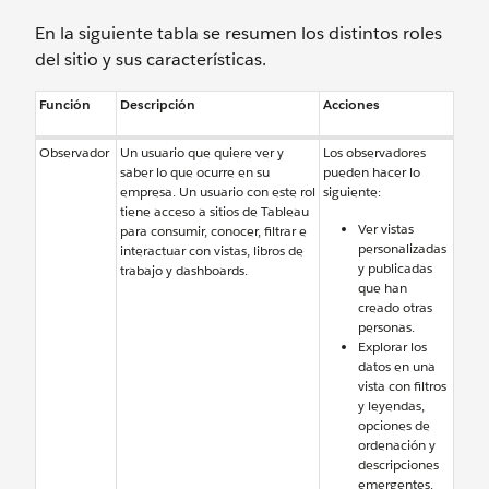
En la siguiente tabla se resumen los distintos roles
del sitio y sus características.
Función
Descripción
Acciones
Observador
Un usuario que quiere ver y
Los observadores
saber lo que ocurre en su
pueden hacer lo
empresa. Un usuario con este rol
siguiente:
tiene acceso a sitios de Tableau
Ver vistas
para consumir, conocer, filtrar e
personalizadas
interactuar con vistas, libros de
y publicadas
trabajo y dashboards.
que han
creado otras
personas.
Explorar los
datos en una
vista con filtros
y leyendas,
opciones de
ordenación y
descripciones
emergentes.