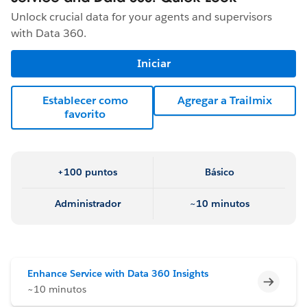
Unlock crucial data for your agents and supervisors
with Data 360.
Iniciar
Establecer como
Agregar a Trailmix
favorito
+100 puntos
Básico
Administrador
~10 minutos
Enhance Service with Data 360 Insights
Incomp
~10 minutos