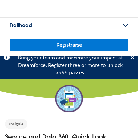
Trailhead
Registrarse
Bring your team and maximize your impact at
Dreamforce.
Register
three or more to unlock
$999 passes.
Insignia
Service and Data 360: Quick Look