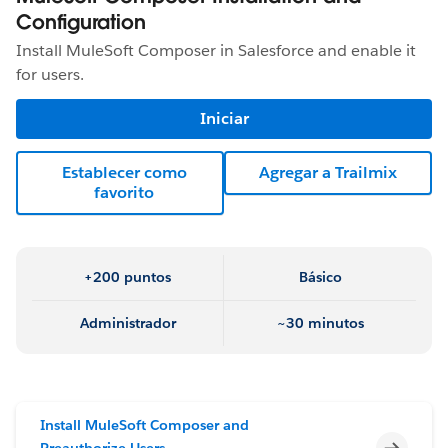
Configuration
Install MuleSoft Composer in Salesforce and enable it
for users.
Iniciar
Establecer como
Agregar a Trailmix
favorito
+200 puntos
Básico
Administrador
~30 minutos
Install MuleSoft Composer and
Incomp
Preauthorize Users