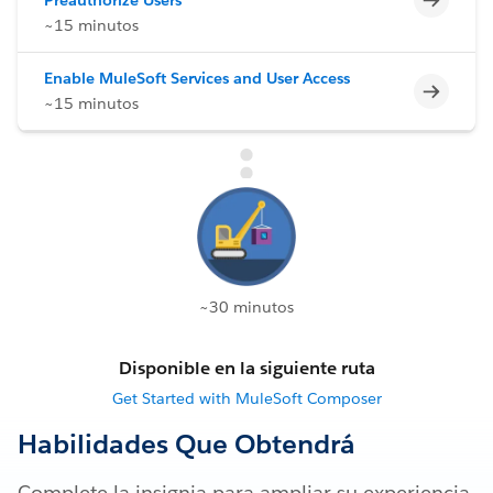
~15 minutos
Enable MuleSoft Services and User Access
Incomp
~15 minutos
~30 minutos
Disponible en la siguiente ruta
Get Started with MuleSoft Composer
Habilidades Que Obtendrá
Complete la insignia para ampliar su experiencia.