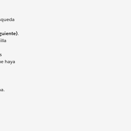
úsqueda
guiente)
.
illa
s
ue haya
ha.