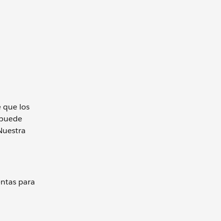
e que los
 puede
Nuestra
entas para