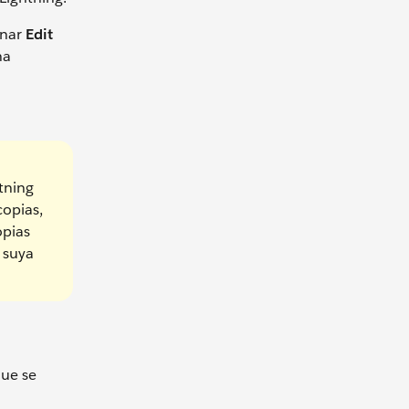
onar
Edit
na
htning
copias,
opias
 suya
que se