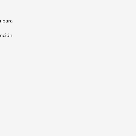
a para
unción.