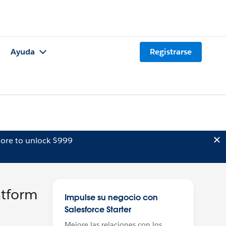
Ayuda
Registrarse
ore to unlock $999
atform
Impulse su negocio con
Salesforce Starter
Mejore las relaciones con los