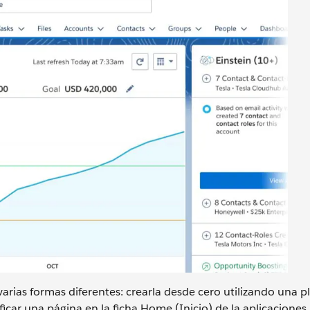
rias formas diferentes: crearla desde cero utilizando una pla
icar una página en la ficha Home (Inicio) de la aplicaciones 