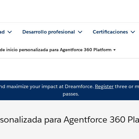
ad
Desarrollo profesional
Certificaciones
de inicio personalizada para Agentforce 360 Platform
and maximize your impact at Dreamforce.
Register
three or m
passes.
rsonalizada para Agentforce 360 Pl