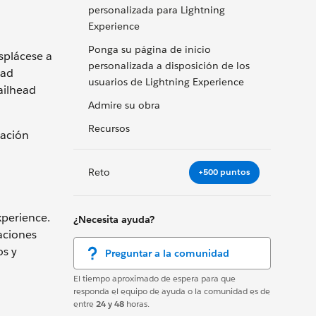
personalizada para Lightning
Experience
Ponga su página de inicio
splácese a
personalizada a disposición de los
ead
usuarios de Lightning Experience
ailhead
Admire su obra
Recursos
zación
Reto
+500 puntos
xperience.
¿Necesita ayuda?
aciones
os y
Preguntar a la comunidad
El tiempo aproximado de espera para que
responda el equipo de ayuda o la comunidad es de
entre
24 y 48
horas.