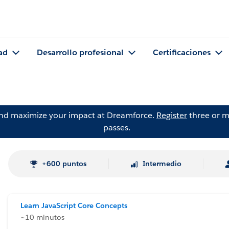
ad
Desarrollo profesional
Certificaciones
and maximize your impact at Dreamforce.
Register
three or m
passes.
+600 puntos
Intermedio
Learn JavaScript Core Concepts
~10 minutos