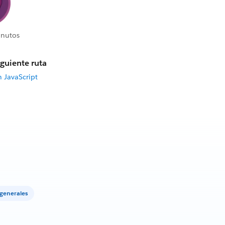
inutos
iguiente ruta
 JavaScript
generales