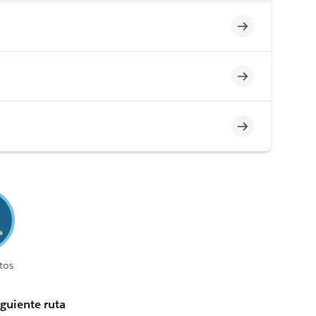
Incompleto
Incompleto
Incompleto
tos
iguiente ruta