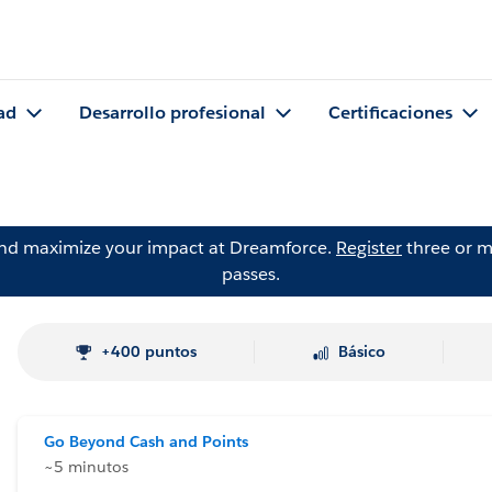
ad
Desarrollo profesional
Certificaciones
and maximize your impact at Dreamforce.
Register
three or m
passes.
+400 puntos
Básico
Go Beyond Cash and Points
~5 minutos