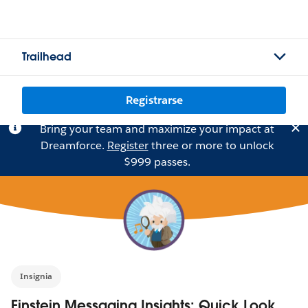
Trailhead
Registrarse
Bring your team and maximize your impact at
Dreamforce.
Register
three or more to unlock
$999 passes.
Insignia
Einstein Messaging Insights: Quick Look