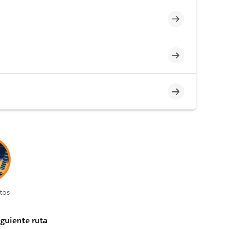
Incompleto
Incompleto
Incompleto
tos
iguiente ruta