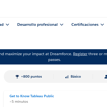
ad
Desarrollo profesional
Certificaciones
and maximize your impact at Dreamforce.
Register
three or m
passes.
+800 puntos
Básico
Get to Know Tableau Public
~5 minutos