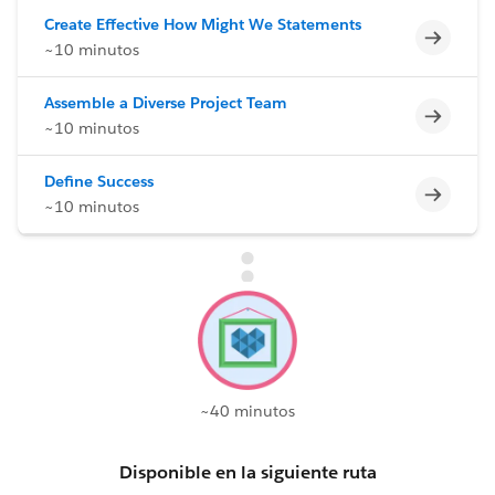
Create Effective How Might We Statements
Incomp
~10 minutos
Assemble a Diverse Project Team
Incomp
~10 minutos
Define Success
Incomp
~10 minutos
~40 minutos
Disponible en la siguiente ruta