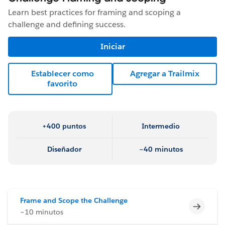
Learn best practices for framing and scoping a
challenge and defining success.
Iniciar
Establecer como
Agregar a Trailmix
favorito
+400 puntos
Intermedio
Diseñador
~40 minutos
Frame and Scope the Challenge
Incomp
~10 minutos