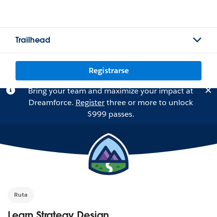
Trailhead
Registrarse
Bring your team and maximize your impact at
Dreamforce.
Register
three or more to unlock
$999 passes.
Ruta
Learn Strategy Design