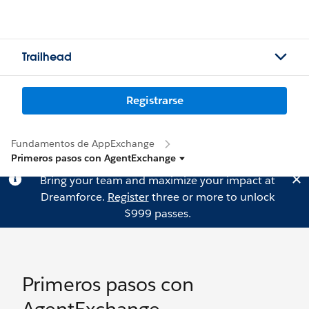
Trailhead
Registrarse
Fundamentos de AppExchange
Primeros pasos con AgentExchange
Bring your team and maximize your impact at
Dreamforce.
Register
three or more to unlock
$999 passes.
Primeros pasos con