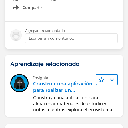
Compartir
Show menu
Agregar un comentario
Escribir un comentario...
Aprendizaje relacionado
Insignia
Construir una aplicación
para realizar un
seguimiento de su viaje
Construya una aplicación para
de Trailblazer
almacenar materiales de estudio y
notas mientras explora el ecosistema
de Salesforce.