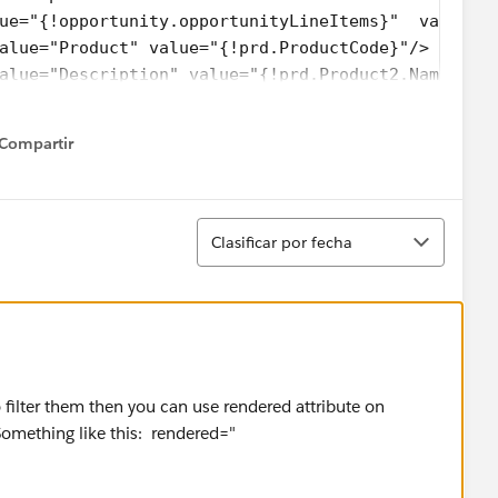
ue="{!opportunity.opportunityLineItems}"  var="pr
alue="Product" value="{!prd.ProductCode}"/>
alue="Description" value="{!prd.Product2.Name}"/>
alue="Quantity" value="{!prd.Quantity}"/>
Compartir
how menu
Ordenar
Clasificar por fecha
 me to create a packing slip that can be printed out for
e list of Opp Products to be limited to inventory only,
ms from this view.
ly include specific items?
 filter them then you can use rendered attribute on
Something like this: rendered="