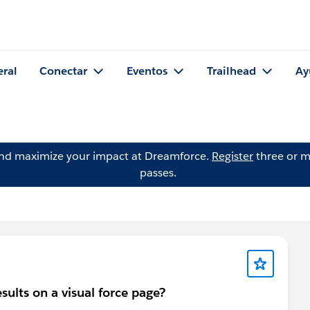
eral
Conectar
Eventos
Trailhead
Ay
and maximize your impact at Dreamforce.
Register
three or m
passes.
sults on a visual force page?