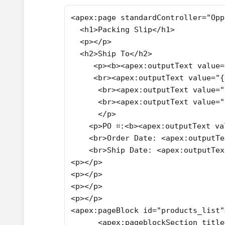
<apex:page standardController="Opp
  <h1>Packing Slip</h1>
  <p></p>
  <h2>Ship To</h2>
     <p><b><apex:outputText value=
     <br><apex:outputText value="{
      <br><apex:outputText value="
      <br><apex:outputText value="
      </p> 
    <p>PO ⌗:<b><apex:outputText va
    <br>Order Date: <apex:outputTe
    <br>Ship Date: <apex:outputTex
<p></p>
<p></p>
<p></p>
<p></p>
<apex:pageBlock id="products_list"
      <apex:pageblockSection title