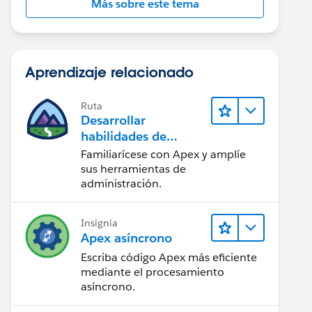
Más sobre este tema
Aprendizaje relacionado
Ruta
x:outputText value=" {!Opportunity.ia_crm__Ship_to
Desarrollar
></br>
habilidades de
apex:outputText value=", {!Opportunity.ia_crm__Shi
codificación en Apex
Familiarícese con Apex y amplíe
sus herramientas de
administración.
Insignia
Apex asíncrono
Escriba código Apex más eficiente
mediante el procesamiento
asíncrono.