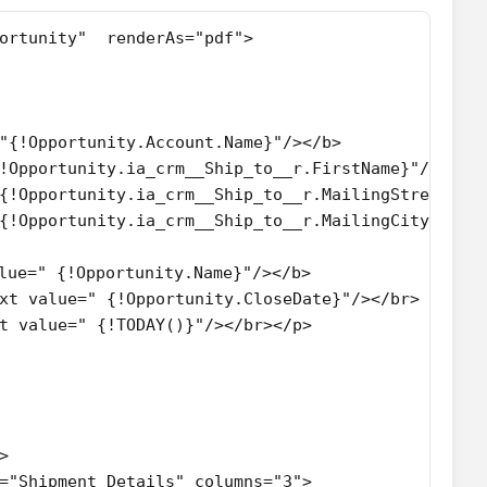
ortunity"  renderAs="pdf">
"{!Opportunity.Account.Name}"/></b>
!Opportunity.ia_crm__Ship_to__r.FirstName}"/><ape
{!Opportunity.ia_crm__Ship_to__r.MailingStreet}"/
{!Opportunity.ia_crm__Ship_to__r.MailingCity}"/><
lue=" {!Opportunity.Name}"/></b>
xt value=" {!Opportunity.CloseDate}"/></br>
t value=" {!TODAY()}"/></br></p>
>
="Shipment Details" columns="3">