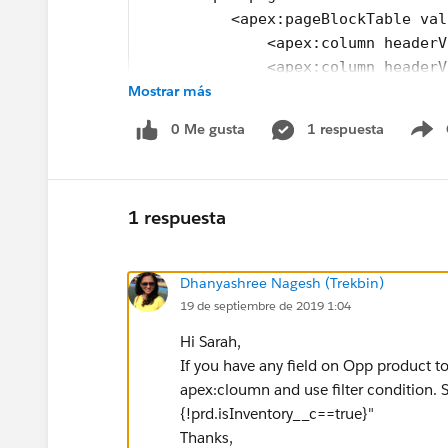
          <apex:pageBlockTable val
              <apex:column headerV
              <apex:column headerV
Mostrar más
              <apex:column headerV
        </apex:pageBlockTable>
0 Me gusta
1 respuesta
    </apex:pageblockSection>
S
</apex:pageBlock>
</apex:page>
1 respuesta
I have the Visualforce page above, which allows
some of our opportunities. However, we want th
and we want to filter out the non-inventor ite
Dhanyashree Nagesh (Trekbin)
How can I filter the apex:pageBlockTable to on
19 de septiembre de 2019 1:04
Hi Sarah,
If you have any field on Opp product to
apex:cloumn and use filter condition. 
{!prd.isInventory__c==true}"
Thanks,