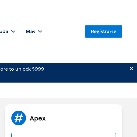
uda
Más
Registrarse
ore to unlock $999
Apex