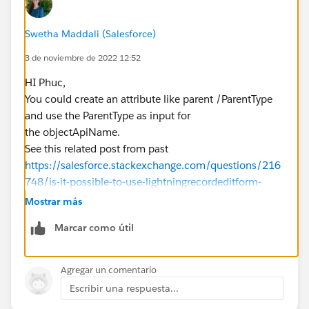
Thank you,
P
Swetha Maddali (Salesforce)
3 de noviembre de 2022 12:52
HI Phuc,
You could create an attribute like parent /ParentType
and use the ParentType as input for
the objectApiName.
See this related post from past
https://salesforce.stackexchange.com/questions/216
748/is-it-possible-to-use-lightningrecordeditform-
dynamically-on-different-object-t
Mostrar más
If this information helps, please mark the answer as
Marcar como útil
best. Thank you
Agregar un comentario
Escribir una respuesta...