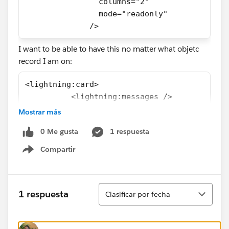
                columns="2"
                mode="readonly"
              />
I want to be able to have this no matter what objetc
record I am on:
<lightning:card>
          <lightning:messages />
          <table>
Mostrar más
            <th>
0 Me gusta
1 respuesta
              <lightning:recordForm
                aura:id="RecordForm"
Compartir
Show menu
                recordId="{!v.recordId}"
                objectApiName="Object API na
                columns="2"
Ordenar
1 respuesta
Clasificar por fecha
                mode="readonly"
              />