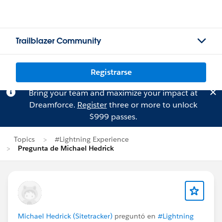
Trailblazer Community
Registrarse
Bring your team and maximize your impact at
Dreamforce.
Register
three or more to unlock
$999 passes.
Topics
#Lightning Experience
Pregunta de Michael Hedrick
Michael Hedrick (Sitetracker)
preguntó en
#Lightning