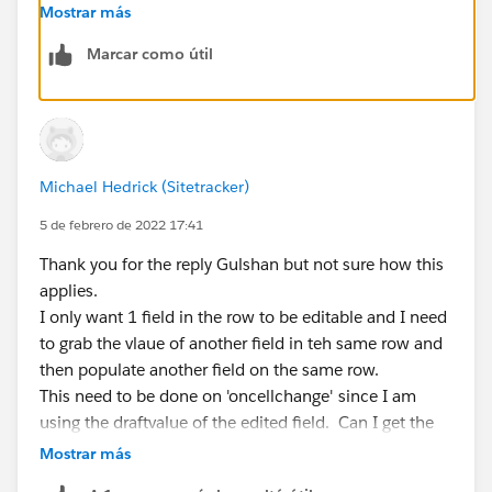
Mostrar más
Thanks
Marcar como útil
Gulshan Raj (
https://forceblazer.com/
)
Michael Hedrick (Sitetracker)
5 de febrero de 2022 17:41
Thank you for the reply Gulshan but not sure how this
applies.
I only want 1 field in the row to be editable and I need
to grab the vlaue of another field in teh same row and
then populate another field on the same row.
This need to be done on 'oncellchange' since I am
using the draftvalue of the edited field. Can I get the
field value of the other fields using:
Mostrar más
const row = event.detail.row;