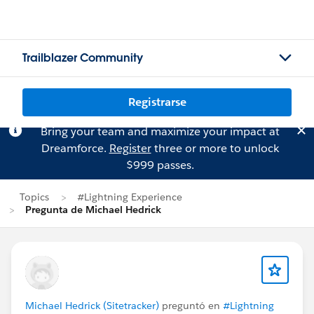
Trailblazer Community
Registrarse
Bring your team and maximize your impact at
Dreamforce.
Register
three or more to unlock
$999 passes.
Topics
#Lightning Experience
Pregunta de Michael Hedrick
Michael Hedrick (Sitetracker)
preguntó en
#Lightning