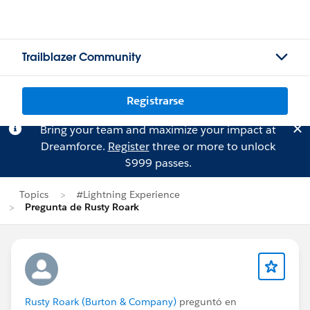
Trailblazer Community
Registrarse
Bring your team and maximize your impact at
Dreamforce.
Register
three or more to unlock
$999 passes.
Topics
#Lightning Experience
Pregunta de Rusty Roark
Rusty Roark (Burton & Company)
preguntó en