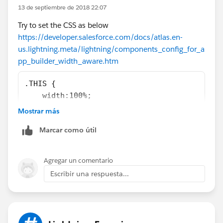
        </div>
13 de septiembre de 2018 22:07
        <div class="slds-col slds-size_1-of-
Try to set the CSS as below
            <span>{!v.right}</span>
https://developer.salesforce.com/docs/atlas.en-
        </div>         
us.lightning.meta/lightning/components_config_for_a
    </div>
pp_builder_width_aware.htm
</aura:component>
.THIS {
    width:100%;
}
<design:component label="My two column Page"
Mostrar más
    <flexipage:template>
Marcar como útil
        <flexipage:region name="left" defaul
            <flexipage:formfactor type="MEDI
        </flexipage:region>
Agregar un comentario
        <flexipage:region name="right" defau
Escribir una respuesta...
            <flexipage:formfactor type="MEDI
        </flexipage:region>               
    </flexipage:template>
</design:component>