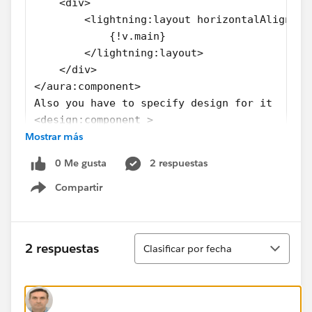
    <div>
        <lightning:layout horizontalAlign="s
            {!v.main}
        </lightning:layout>
    </div>
</aura:component>
Also you have to specify design for it
<design:component >
Mostrar más
    <flexipage:template >
        <flexipage:region name="main" defaul
0 Me gusta
2 respuestas
        </flexipage:region>
    </flexipage:template>
Compartir
Show menu
</design:component>
Ordenar
2 respuestas
Clasificar por fecha