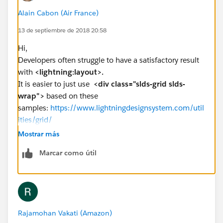
Alain Cabon (Air France)
13 de septiembre de 2018 20:58
Hi,
Developers often struggle to have a satisfactory result
with
<lightning:layout>.
It is easier to just use
<div class="slds-grid slds-
wrap">
based on these
samples:
https://www.lightningdesignsystem.com/util
ities/grid/
Mostrar más
Marcar como útil
<aura:component implements="lightning:homeTe
    <aura:attribute name="left" type="Aura.C
    <aura:attribute name="right" type="Aura.
    <div class="slds-grid slds-wrap">
        <div class="slds-col slds-size_1-of-
Rajamohan Vakati (Amazon)
            <span>{!v.left}</span>