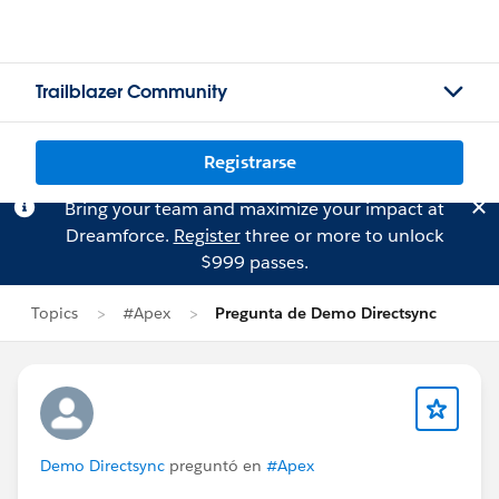
Trailblazer Community
Registrarse
Bring your team and maximize your impact at
Dreamforce.
Register
three or more to unlock
$999 passes.
Topics
#Apex
Pregunta de Demo Directsync
Demo Directsync
preguntó en
#Apex