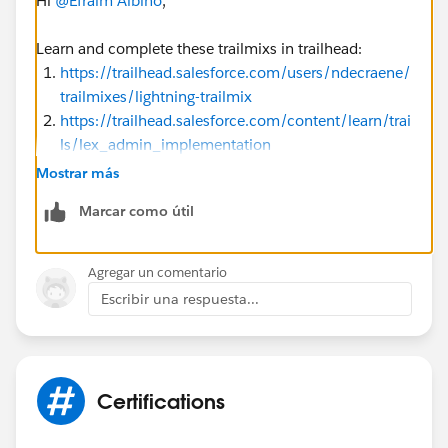
Hi
@Efraim Albino
,
Learn and complete these trailmixs in trailhead:
https://trailhead.salesforce.com/users/ndecraene/
trailmixes/lightning-trailmix
https://trailhead.salesforce.com/content/learn/trai
ls/lex_admin_implementation
https://trailhead.salesforce.com/content/learn/trai
Mostrar más
ls/build-platform-apps-in-lightning-experience
Marcar como útil
Agregar un comentario
Escribir una respuesta...
Certifications