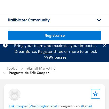
Trailblazer Community
Registrarse
Bring your team and maximize your impact at
Dreamforce.
Register
three or more to unlock
$999 passes.
Topics
#Email Marketing
Pregunta de Erik Cooper
Erik Cooper (Washington Post)
preguntó en
#Email