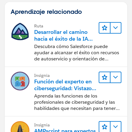
Aprendizaje relacionado
Ruta
Desarrollar el camino
hacia el éxito de la IA
con Salesforce
Descubra cómo Salesforce puede
ayudar a alcanzar el éxito con recursos
de autoservicio y orientación de
confianza mediante CRM, Agentforce y
expertos en datos.
Insignia
Función del experto en
ciberseguridad: Vistazo
rápido
Aprenda las funciones de los
profesionales de ciberseguridad y las
habilidades que necesitan para tener
éxito.
Insignia
AMPscript para expertos