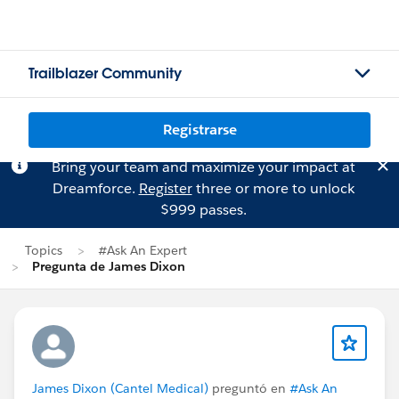
Trailblazer Community
Registrarse
Bring your team and maximize your impact at
Dreamforce.
Register
three or more to unlock
$999 passes.
Topics
#Ask An Expert
Pregunta de James Dixon
James Dixon (Cantel Medical)
preguntó en
#Ask An