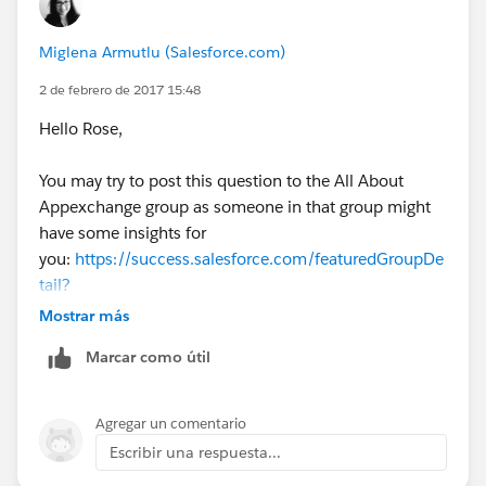
Miglena Armutlu (Salesforce.com)
2 de febrero de 2017 15:48
Hello Rose,
You may try to post this question to the All About
Appexchange group as someone in that group might
have some insights for
you:
https://success.salesforce.com/featuredGroupDe
tail?
id=a1z30000006IDZ6AAO#.a0L3000000Rq7JgEAJ
Mostrar más
Marcar como útil
If you have already found an answer to this
question, please take a moment to share the solution
with the community. Thank you!
Agregar un comentario
Escribir una respuesta...