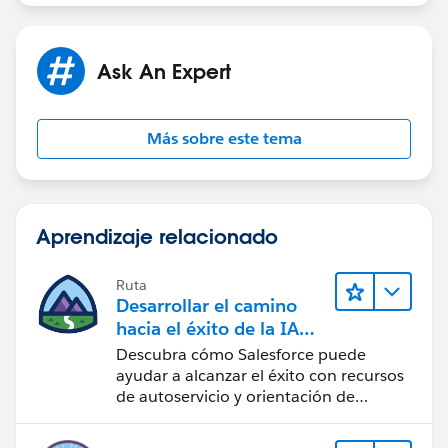
Ask An Expert
Más sobre este tema
Aprendizaje relacionado
Ruta
Desarrollar el camino
hacia el éxito de la IA
con Salesforce
Descubra cómo Salesforce puede
ayudar a alcanzar el éxito con recursos
de autoservicio y orientación de
confianza mediante CRM, Agentforce y
expertos en datos.