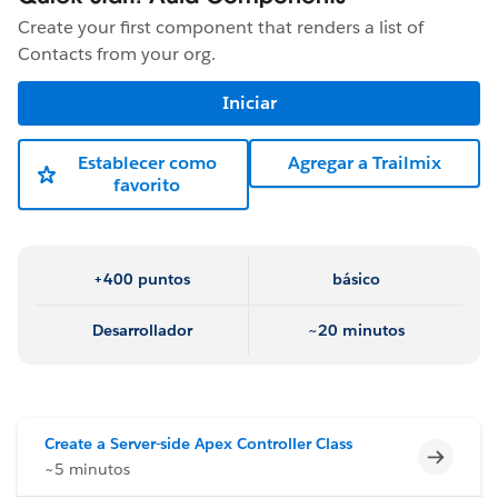
Create your first component that renders a list of
Contacts from your org.
Iniciar
Establecer como
Agregar a Trailmix
favorito
+400 puntos
básico
Desarrollador
~20 minutos
Create a Server-side Apex Controller Class
Incomp
~5 minutos