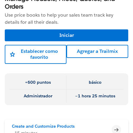
Orders
Use price books to help your sales team track key
details for all their deals.
Iniciar
Establecer como
Agregar a Trailmix
favorito
+600 puntos
básico
Administrador
~1 hora 25 minutos
Create and Customize Products
Incomp
~15 minutos