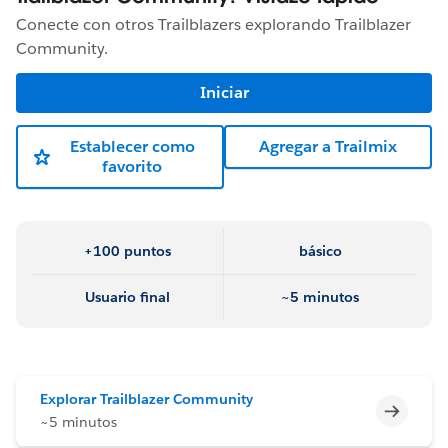
Conecte con otros Trailblazers explorando Trailblazer
Community.
Iniciar
Establecer como
Agregar a Trailmix
favorito
+100 puntos
básico
Usuario final
~5 minutos
Explorar Trailblazer Community
Incomp
~5 minutos