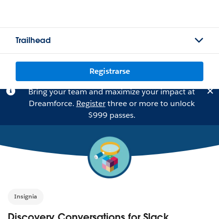
Trailhead
Registrarse
Bring your team and maximize your impact at
Dreamforce.
Register
three or more to unlock
$999 passes.
Insignia
Discovery Conversations for Slack