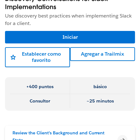
Implementations
Use discovery best practices when implementing Slack
for a client.
Iniciar
Establecer como
Agregar a Trailmix
favorito
+400 puntos
básico
Consultor
~25 minutos
Review the Client's Background and Current
Incomp
State