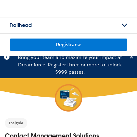
Trailhead
Registrarse
Bring your team and maximize your impact at
Dreamforce.
Register
three or more to unlock
$999 passes.
Insignia
Contact Management Solutions