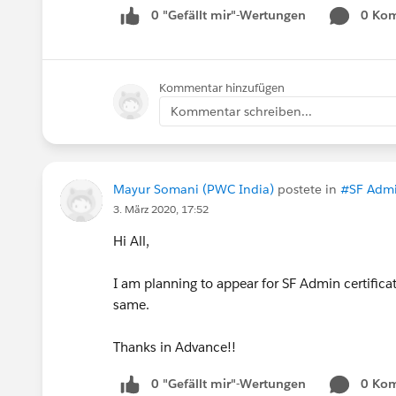
0 "Gefällt mir"-Wertungen
0 Ko
Kommentar hinzufügen
Kommentar schreiben...
Mayur Somani (PWC India)
postete in
#SF Adm
3. März 2020, 17:52
Hi All,
I am planning to appear for SF Admin certificat
same.
Thanks in Advance!!
0 "Gefällt mir"-Wertungen
0 Ko