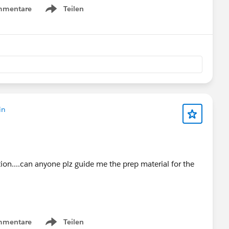
mmentare
Teilen
Show menu
in
ion....can anyone plz guide me the prep material for the
mmentare
Teilen
Show menu