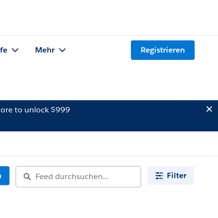
lfe
Mehr
Registrieren
ore to unlock $999
n
Filter