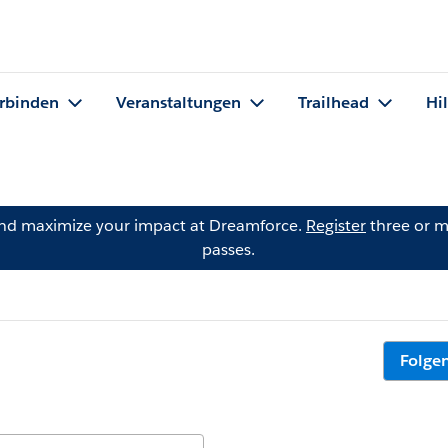
rbinden
Veranstaltungen
Trailhead
Hi
and maximize your impact at Dreamforce.
Register
three or m
passes.
Folge