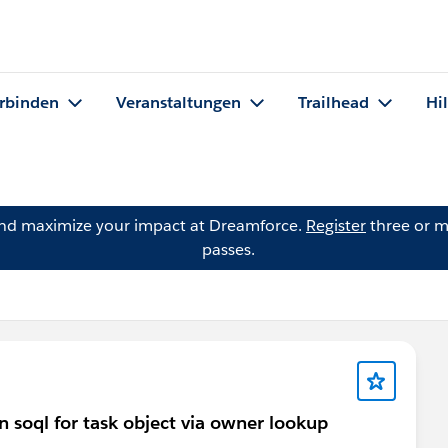
rbinden
Veranstaltungen
Trailhead
Hi
and maximize your impact at Dreamforce.
Register
three or m
passes.
n soql for task object via owner lookup