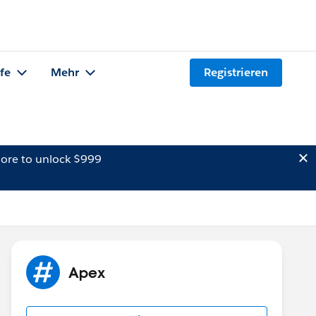
lfe
Mehr
Registrieren
ore to unlock $999
Apex