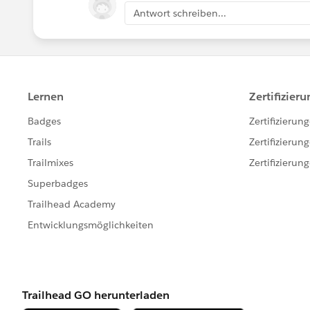
Now, this query works for me:
Antwort schreiben...
SELECT Id, Subject,
Owner.Name
, Own
Thanks
I hope you find the above solution help
too.
Thanks and Regards,
Deepali Kulshrestha
www.kdeepali.com