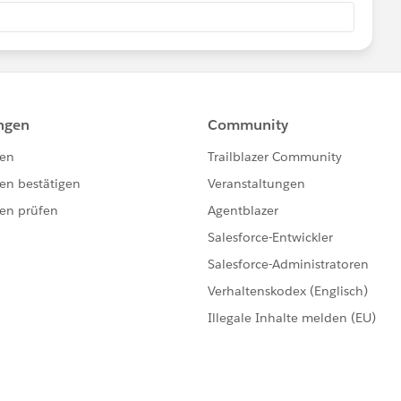
er_Primary_Functions__c FROM Task
ful. If it does, please mark as Best Answer to help others