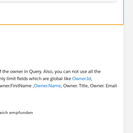
 the owner in Query. Also, you can not use all the
ly limit fields which are global like
Owner.Id
,
ner.FirstName ,
Owner.Name
, Owner. Title, Owner. Email
 you can create Formula field like
lfreich empfunden
med Owner_Primary_Functions__c to Task object to
User objects for Task records. In my case, the formula was
c).