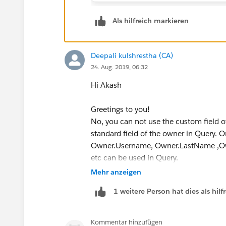
Als hilfreich markieren
Deepali kulshrestha (CA)
24. Aug. 2019, 06:32
Hi Akash
Greetings to you!
No, you can not use the custom field of
standard field of the owner in Query. On
Owner.Username, Owner.LastName ,Ow
etc can be used in Query.
If you required those field in the query
Mehr anzeigen
Owner:User.custom_field__c .
1 weitere Person hat dies als hi
So I added a custom formula field na
represent the field value from related 
TEXT(Owner:User.Primary_Functions__
Kommentar hinzufügen