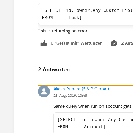
[SELECT  id, owner.Any_Custom_Fiel
FROM      Task]
This is returning an error.
0 "Gefällt mir"-Wertungen
2 Ant
2 Antworten
Akash Punera (S & P Global)
23. Aug. 2019, 10:46
Same query when run on account gets
[SELECT  id, owner.Any_Custo
FROM      Account]