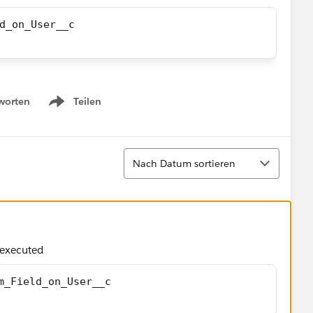
d_on_User__c 
worten
Teilen
Show menu
Sortieren
Nach Datum sortieren
 executed
m_Field_on_User__c