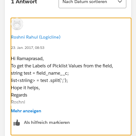
1 Antwort
Nach Datum sortieren
Roshni Rahul (Logicline)
23. Jan. 2017, 08:53
Hi Ramaprasad,
To get the Labels of Picklist Values from the field,
string test = field_name__c;
list<striing> = test .split(';');
Hope it helps,
Regards
Roshni
Mehr anzeigen
Als hilfreich markieren