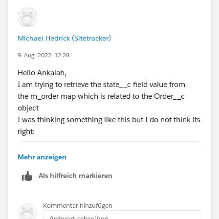
Michael Hedrick (Sitetracker)
9. Aug. 2022, 12:28
Hello Ankaiah,
I am trying to retrieve the state__c field value from
the m_order map which is related to the Order__c
object
I was thinking something like this but I do not think its
right:
Order__c orders = m_order.get('state__c');
Mehr anzeigen
state__c = 'NONE';
Als hilfreich markieren
 m_orderToUpdate.put(newProject.Order__c,ord
Kommentar hinzufügen
Antwort schreiben...