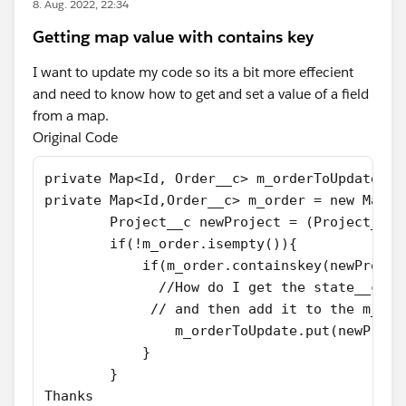
8. Aug. 2022, 22:34
Getting map value with contains key
I want to update my code so its a bit more effecient
and need to know how to get and set a value of a field
from a map.
Original Code
private Map<Id, Order__c> m_orderToUpdate= n
private Map<Id,Order__c> m_order = new Map<I
        Project__c newProject = (Project__c)
        if(!m_order.isempty()){
            if(m_order.containskey(newProjec
              //How do I get the state__c fi
             // and then add it to the m_ord
                m_orderToUpdate.put(newProje
            }
        }
Thanks