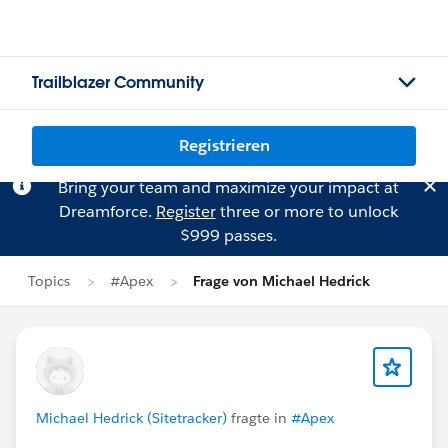
Trailblazer Community
Registrieren
Bring your team and maximize your impact at
Dreamforce.
Register
three or more to unlock
$999 passes.
Topics
#Apex
Frage von Michael Hedrick
Michael Hedrick (Sitetracker)
fragte in
#Apex