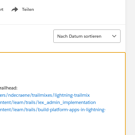
rt
Teilen
Show menu
Sortieren
Nach Datum sortieren
railhead:
ers/ndecraene/trailmixes/lightning-trailmix
content/learn/trails/lex_admin_implementation
ntent/learn/trails/build-platform-apps-in-lightning-