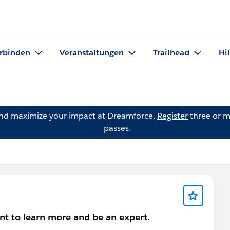
rbinden
Veranstaltungen
Trailhead
Hi
and maximize your impact at Dreamforce.
Register
three or m
passes.
ant to learn more and be an expert.